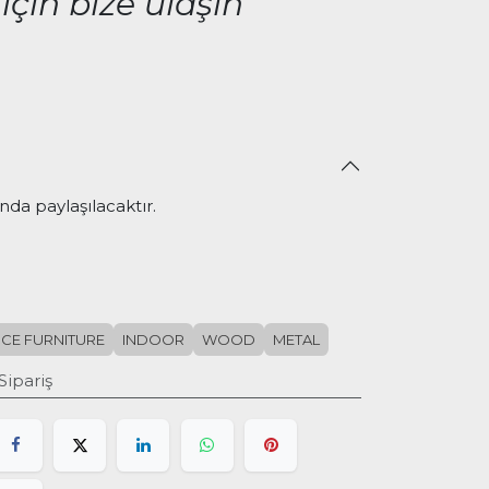
için bize ulaşın
nda paylaşılacaktır.
ICE FURNITURE
INDOOR
WOOD
METAL
Sipariş