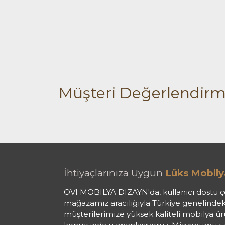
Müşteri Değerlendirm
İhtiyaçlarınıza Uygun
Lüks Mobily
OVI MOBILYA DIZAYN'da, kullanıcı dostu ç
mağazamız aracılığıyla Türkiye genelindek
müşterilerimize yüksek kaliteli mobilya ü