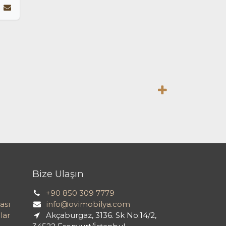
Bize Ulaşın
+90 850 309 7779
ası
info@ovimobilya.com
lar
Akçaburgaz, 3136. Sk No:14/2,