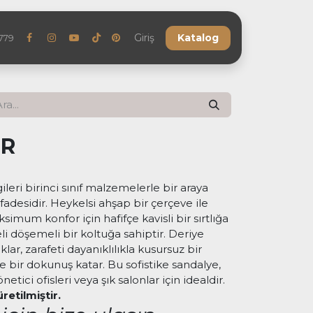
eler
Referanslar
SSS
Giriş
Blog
Katalog
Bize Ulaşın
779
IR
zgileri birinci sınıf malzemelerle bir araya
adesidir. Heykelsi ahşap bir çerçeve ile
imum konfor için hafifçe kavisli bir sırtlığa
i döşemeli bir koltuğa sahiptir. Deriye
klar, zarafeti dayanıklılıkla kusursuz bir
e bir dokunuş katar. Bu sofistike sandalye,
etici ofisleri veya şık salonlar için idealdir.
retilmiştir.