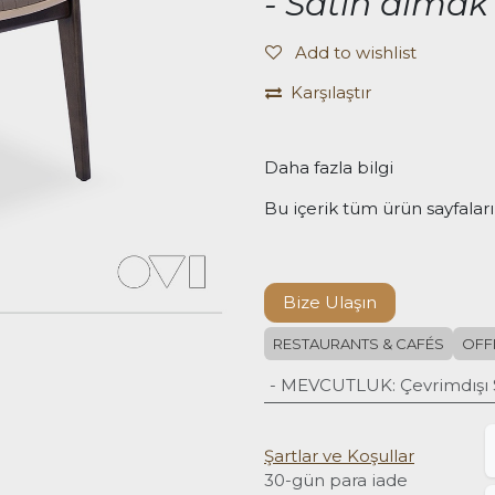
- Satın almak 
Add to wishlist
Karşılaştır
Daha fazla bilgi
Bu içerik tüm ürün sayfaları
Bize Ulaşın
RESTAURANTS & CAFÉS
OFF
- MEVCUTLUK
:
Çevrimdışı 
Şartlar ve Koşullar
30-gün para iade