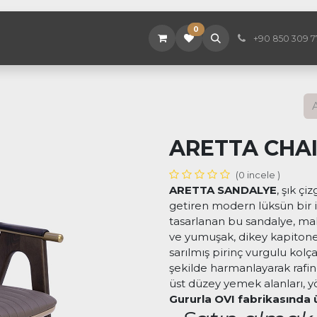
0
tegorileri
Hakkımızda
Mağaza
Hizmetler
Proj
+90 850 309 7
ARETTA CHA
(0 incele )
ARETTA SANDALYE
, şık çi
getiren modern lüksün bir if
tasarlanan bu sandalye, maks
ve yumuşak, dikey kapitonel
sarılmış pirinç vurgulu kolça
şekilde harmanlayarak rafin
üst düzey yemek alanları, yön
Gururla OVI fabrikasında ü