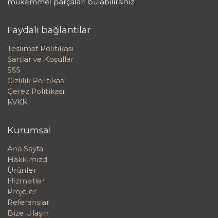
mükemmel parçaları bulabilirsiniz.
Faydalı bağlantılar
Teslimat Politikası
Şartlar ve Koşullar
SSS
Gizlilik Politikası
Çerez Politikası
KVKK
Kurumsal
Ana Sayfa
Hakkımızd
Ürünler
Hizmetler
Projeler
Referanslar
Bize Ulaşın