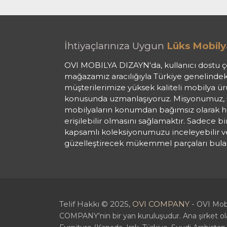
İhtiyaçlarınıza Uygun
Lüks Mobily
OVI MOBILYA DIZAYN'da, kullanıcı dostu ç
mağazamız aracılığıyla Türkiye genelindek
müşterilerimize yüksek kaliteli mobilya ü
konusunda uzmanlaşıyoruz. Misyonumuz, şı
mobilyaların konumdan bağımsız olarak he
erişilebilir olmasını sağlamaktır. Sadece b
kapsamlı koleksiyonumuzu inceleyebilir v
güzelleştirecek mükemmel parçaları bulabi
Telif Hakkı © 2025,
OVI COMPANY
-
OVI Mobi
COMPANY'nin bir yan kuruluşudur. Ana şirket 