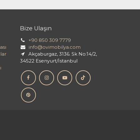
Bize Ulaşın
+90 850 309 7779
ası
info@ovimobilya.com
lar
Akçaburgaz, 3136. Sk No:14/2,
34522 Esenyurt/İstanbul
ı
ı