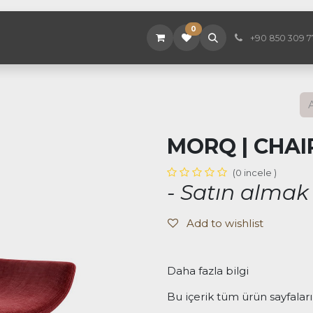
0
tegorileri
Hakkımızda
Mağaza
Hizmetler
Proj
+90 850 309 7
MORQ | CHAI
(0 incele )
- Satın almak 
Add to wishlist
Daha fazla bilgi
Bu içerik tüm ürün sayfaları