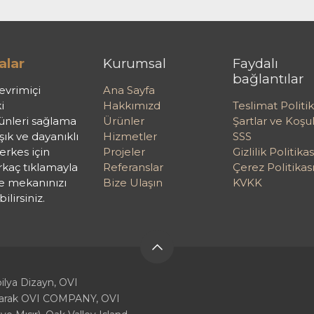
alar
Kurumsal
Faydalı
bağlantılar
evrimiçi
Ana Sayfa
i
Hakkımızd
Teslimat Politik
rünleri sağlama
Ürünler
Şartlar ve Koşul
k ve dayanıklı
Hizmetler
SSS
rkes için
Projeler
Gizlilik Politikas
irkaç tıklamayla
Referanslar
Çerez Politikas
e mekanınızı
Bize Ulaşın
KVKK
lirsiniz.
lya Dizayn, OVI
olarak OVI COMPANY, OVI