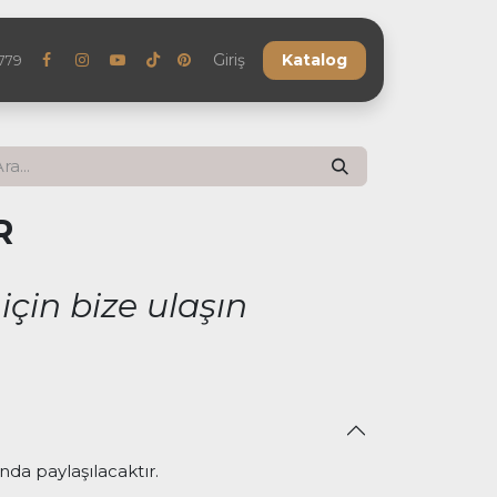
eler
Referanslar
SSS
Giriş
Blog
Katalog
Bize Ulaşın
779
R
için bize ulaşın
nda paylaşılacaktır.