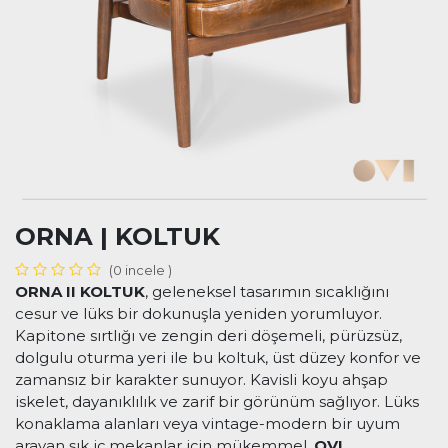
ORNA | KOLTUK
(0 incele )
ORNA II KOLTUK
, geleneksel tasarımın sıcaklığını
cesur ve lüks bir dokunuşla yeniden yorumluyor.
Kapitone sırtlığı ve zengin deri döşemeli, pürüzsüz,
dolgulu oturma yeri ile bu koltuk, üst düzey konfor ve
zamansız bir karakter sunuyor. Kavisli koyu ahşap
iskelet, dayanıklılık ve zarif bir görünüm sağlıyor. Lüks
konaklama alanları veya vintage-modern bir uyum
arayan şık iç mekanlar için mükemmel.
OVI