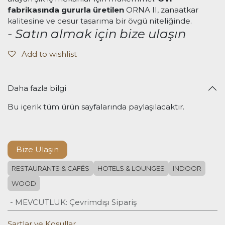
fabrikasında gururla üretilen
ORNA II, zanaatkar
kalitesine ve cesur tasarıma bir övgü niteliğinde.
- Satın almak için bize ulaşın
Add to wishlist
Daha fazla bilgi
Bu içerik tüm ürün sayfalarında paylaşılacaktır.
Bize Ulaşın
RESTAURANTS & CAFÉS
HOTELS & LOUNGES
INDOOR
WOOD
- MEVCUTLUK
:
Çevrimdışı Sipariş
Şartlar ve Koşullar