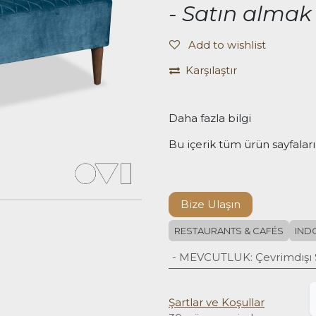
- Satın almak 
Add to wishlist
Karşılaştır
Daha fazla bilgi
Bu içerik tüm ürün sayfaları
Bize Ulaşın
RESTAURANTS & CAFÉS
IND
- MEVCUTLUK
:
Çevrimdışı 
Şartlar ve Koşullar