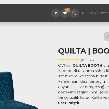
0
tegorileri
Hakkımızda
Mağaza
Hizmetler
Proj
+90 850 309 7
QUILTA | BO
(0 incele )
OVI'nin
QUILTA BOOTH
'u,
kapitoneli tasarıma sahip l
sofistikeliği konforla birleş
kafeler için ideal bir seçim 
dayanıklılık ve denge sağl
deneyimi sağlar. İnce işçil
bir çekicilik katar. Kalite ve 
üretilmiştir
.