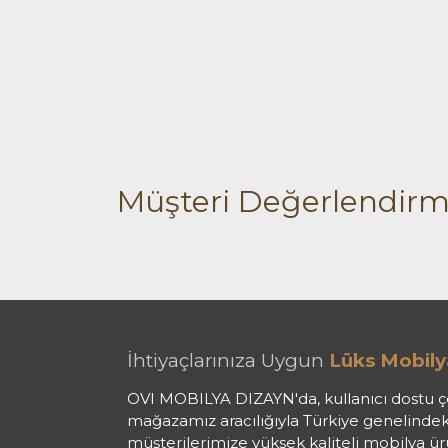
Müşteri Değerlendirm
İhtiyaçlarınıza Uygun
Lüks Mobily
OVI MOBILYA DIZAYN'da, kullanıcı dostu ç
mağazamız aracılığıyla Türkiye genelindek
müşterilerimize yüksek kaliteli mobilya ü