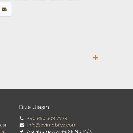
Bize Ulaşın
+90 850 309 7779
ası
info@ovimobilya.com
lar
Akçaburgaz, 3136. Sk No:14/2,