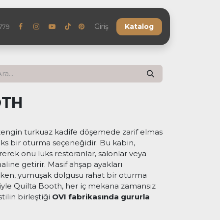
eler
Referanslar
SSS
Giriş
Blog
Katalog
Bize Ulaşın
779
OTH
 zengin turkuaz kadife döşemede zarif elmas
üks bir oturma seçeneğidir. Bu kabin,
tirerek onu lüks restoranlar, salonlar veya
haline getirir. Masif ahşap ayakları
arken, yumuşak dolgusu rahat bir oturma
iğiyle Quilta Booth, her iç mekana zamansız
stilin birleştiği
OVI fabrikasında gururla