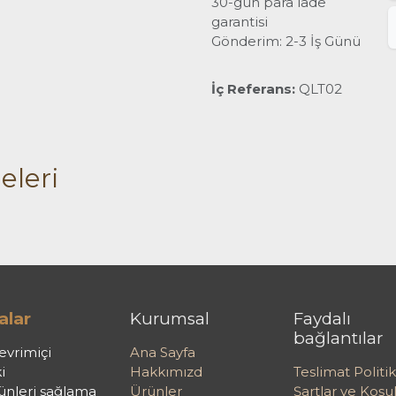
30-gün para iade
garantisi
Gönderim: 2-3 İş Günü
İç Referans:
QLT02
eleri
alar
Kurumsal
Faydalı
bağlantılar
evrimiçi
Ana Sayfa
i
Hakkımızd
Teslimat Politik
rünleri sağlama
Ürünler
Şartlar ve Koşul