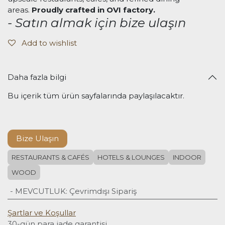
areas.
Proudly crafted in OVI factory.
- Satın almak için bize ulaşın
Add to wishlist
Daha fazla bilgi
Bu içerik tüm ürün sayfalarında paylaşılacaktır.
Bize Ulaşın
RESTAURANTS & CAFÉS
HOTELS & LOUNGES
INDOOR
WOOD
- MEVCUTLUK
:
Çevrimdışı Sipariş
Şartlar ve Koşullar
30-gün para iade garantisi