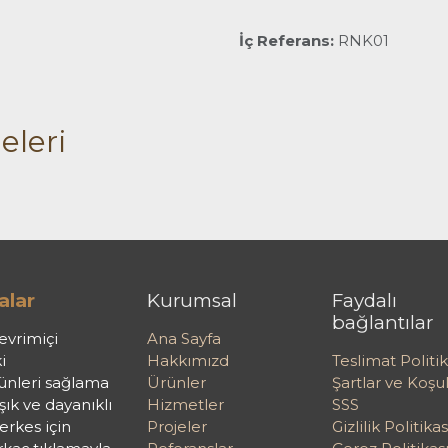
İç Referans:
RNK01
eleri
alar
Kurumsal
Faydalı
bağlantılar
evrimiçi
Ana Sayfa
i
Hakkımızd
Teslimat Politik
rünleri sağlama
Ürünler
Şartlar ve Koşul
k ve dayanıklı
Hizmetler
SSS
rkes için
Projeler
Gizlilik Politikas