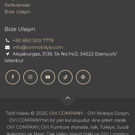
Referanslar
Bize Ulaşın
Bize Ulaşın
+90 850 309 7779
info@ovimobilya.com
Akçaburgaz, 3136. Sk No:14/2, 34522 Esenyurt/
İstanbul
Telif Hakkı © 2025,
OVI COMPANY
-
OVI Mobilya Dizayn,
OVI COMPANY'nin bir yan kuruluşudur. Ana şirket olarak
OVI COMPANY, OVI Furniture (Kanada, Irak, Türkiye, Suudi
Arabistan ve Mısır), Oak Valley Island (Irak) ve OVI Logistics